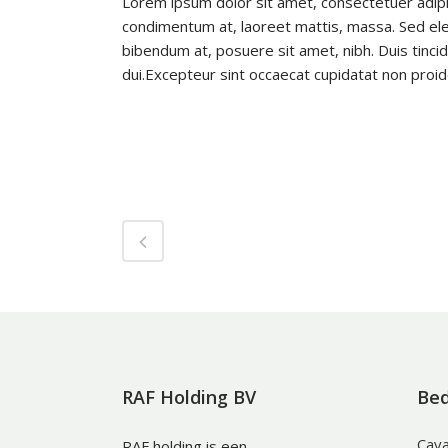
Lorem ipsum dolor sit amet, consectetuer adipis
condimentum at, laoreet mattis, massa. Sed e
bibendum at, posuere sit amet, nibh. Duis tinci
dui.Excepteur sint occaecat cupidatat non proide
RAF Holding BV
Bed
Cava
RAF holding is een