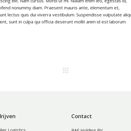
cing elit. Nam cursus. Morbi ut mi. Nullam enim leo, egestas id,
leifend nonummy diam. Praesent mauris ante, elementum et,
dunt lectus quis dui viverra vestibulum. Suspendisse vulputate ali
nt, sunt in culpa qui officia deserunt mollit anim id est laborum
rijven
Contact
lier Logistics
RAF Holding BV